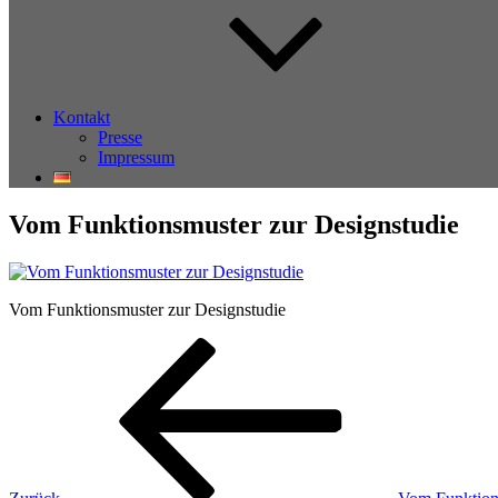
Kontakt
Presse
Impressum
Vom Funktionsmuster zur Designstudie
Vom Funktionsmuster zur Designstudie
Beitragsnavigation
Vorheriger
Beitrag